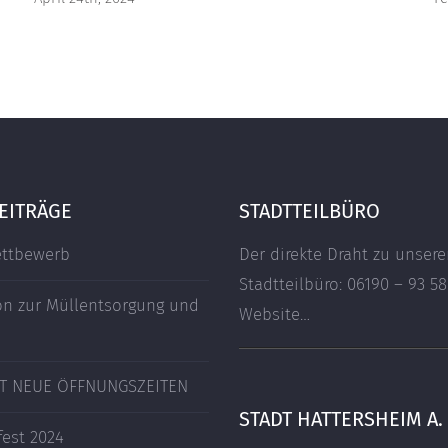
EITRÄGE
STADTTEILBÜRO
ttbewerb
Der direkte Draht zu unser
Stadtteilbüro: 06190 – 93 58
on zur Müllentsorgung und
Website…
T NEUE ÖFFNUNGSZEITEN
STADT HATTERSHEIM A.
fest 2024