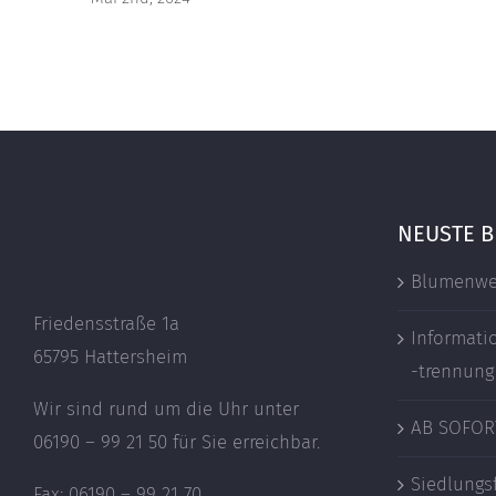
NEUSTE B
Blumenwe
Friedensstraße 1a
Informati
65795 Hattersheim
-trennung
Wir sind rund um die Uhr unter
AB SOFOR
06190 – 99 21 50 für Sie erreichbar.
Siedlungs
Fax: 06190 – 99 21 70