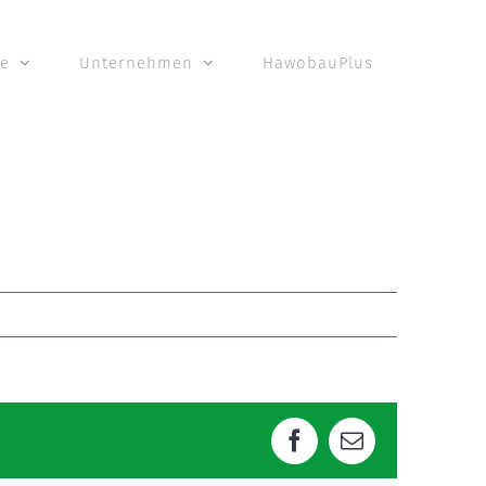
te
Unternehmen
HawobauPlus
Facebook
E-
Mail