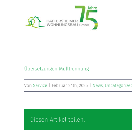
Zum
Inhalt
springen
Übersetzungen Mülltrennung
Von
Service
|
Februar 24th, 2026
|
News
,
Uncategorize
Diesen Artikel teilen: