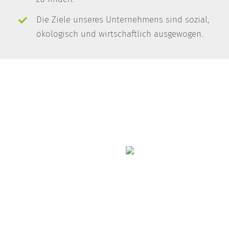
Die Ziele unseres Unternehmens sind sozial,
ökologisch und wirtschaftlich ausgewogen.
Unsere Mieter
Frau Wagner weiß nicht nur in Bezug
auf die Wohnungsvergabe Positives
über ihren Vermieter zu berichten. Sie
erzählt, dass sie die „prompte