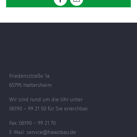
Facebook
E-
Mail
Friedensstraße 1a
65795 Hattersheim
Wir sind rund um die Uhr unter
06190 – 99 21 50 für Sie erreichbar.
Fax: 06190 – 99 21 70
E-Mail: service@hawobau.de