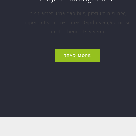
In sit amet urna dapibus, pretium nisi nec,
imperdiet velit maecinas Dapibus augue mi sit
amet bibend ets viverra.
READ MORE