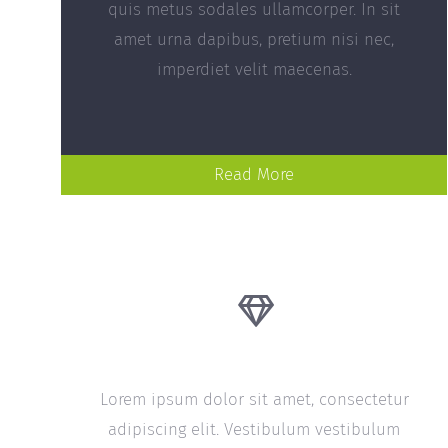
quis metus sodales ullamcorper. In sit
amet urna dapibus, pretium nisi nec,
imperdiet velit maecenas.
Read More
20 Years Experience
Lorem ipsum dolor sit amet, consectetur
adipiscing elit. Vestibulum vestibulum