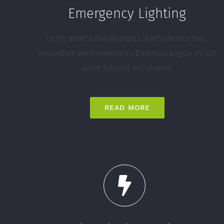
Emergency Lighting
In sit amet urna dapibus, pretium nisi nec,
imperdiet velit maecinas Dapibus augue mi sit
amet bibend ets viverra.
READ MORE