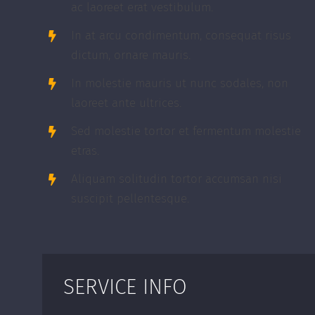
ac laoreet erat vestibulum.
In at arcu condimentum, consequat risus
dictum, ornare mauris.
In molestie mauris ut nunc sodales, non
laoreet ante ultrices.
Sed molestie tortor et fermentum molestie
etras.
Aliquam solitudin tortor accumsan nisi
suscipit pellentesque.
SERVICE INFO