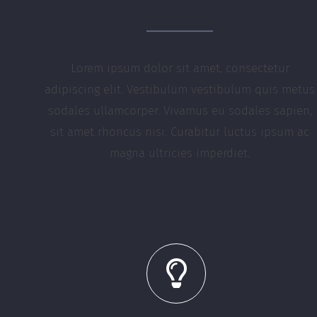
Lorem ipsum dolor sit amet, consectetur
adipiscing elit. Vestibulum vestibulum quis metus
sodales ullamcorper. Vivamus eu sodales sapien,
sit amet rhoncus nisi. Curabitur luctus ipsum ac
magna ultricies imperdiet.