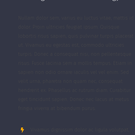
Nullam dolor sem, varius eu luctus vitae, mattis id
dolor. Proin ultricies feugiat ipsum. Quisque
lobortis risus sapien, quis pulvinar turpis placerat
ut. Vivamus eu egestas est, commodo ultricies
turpis. Donec a consequat nisi, non pellentesque
risus. Fusce lacinia sem a mollis tempus. Etiam in
sapien non odio ornare iaculis vel vel enim. Sed
velit urna, pharetra non quam nec, consequat
hendrerit ex. Phasellus ac rutrum diam. Curabitur
eget tincidunt sapien. Donec nec lacus at metus
fringia viverra at bibendum purus.
Vivamus dignissim dolor ac ligula volutpat,