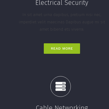
Electrical Security
In sit amet urna dapibus, pretium nisi nec,
imperdiet velit maecinas Dapibus augue mi sit
amet bibend ets viverra.
READ MORE
Cable Networking