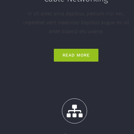
In sit amet urna dapibus, pretium nisi nec,
imperdiet velit maecinas Dapibus augue mi sit
amet bibend ets viverra.
READ MORE