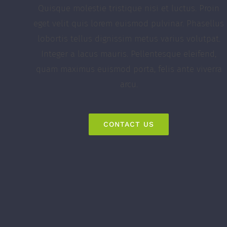
Quisque molestie tristique nisi et luctus. Proin
eget velit quis lorem euismod pulvinar. Phasellus
lobortis tellus dignissim metus varius volutpat.
Integer a lacus mauris. Pellentesque eleifend,
quam maximus euismod porta, felis ante viverra
arcu.
CONTACT US