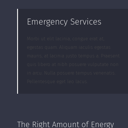
Emergency Services
Morbi ut elit lacinia, congue erat at,
egestas quam. Aliquam iaculis egestas
mauris, at lacinia justo tempus a. Praesent
quis libero at nibh posuere vulputate non
in arcu. Nulla posuere tempus venenatis.
Pellentesque eget leo lacus.
The Right Amount of Energy