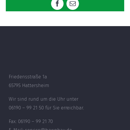
Facebook
E-
Mail
Friedensstraße 1a
65795 Hattersheim
Wir sind rund um die Uhr unter
06190 – 99 21 50 für Sie erreichbar.
Fax: 06190 – 99 21 70