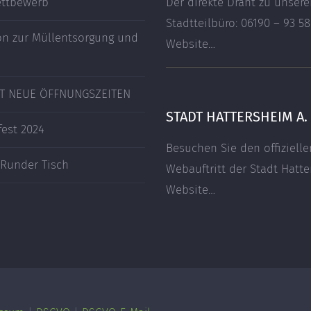
ttbewerb
Der direkte Draht zu unser
Stadtteilbüro: 06190 – 93 58
on zur Müllentsorgung und
Website…
T NEUE ÖFFNUNGSZEITEN
STADT HATTERSHEIM A.
fest 2024
Besuchen Sie den offizielle
 Runder Tisch
Webauftritt der Stadt Hatt
Website…