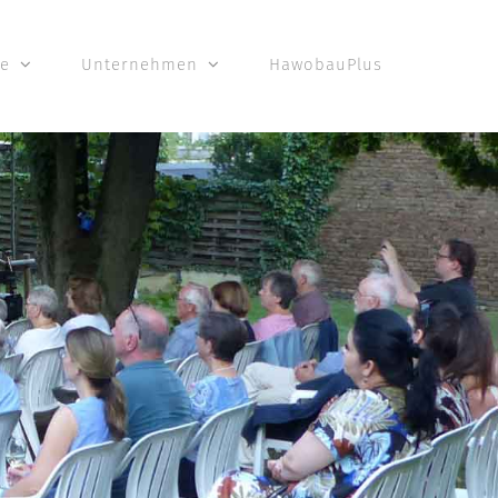
te
Unternehmen
HawobauPlus